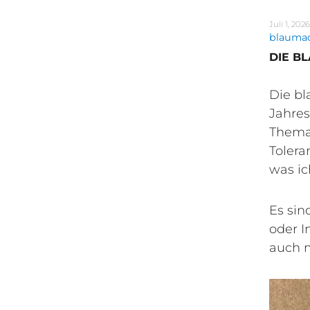
Veröffentli
Juli 1, 2026
am
Schlagw
blauma
DIE B
Die b
Jahres
Thema 
Tolera
was ic
Es sin
oder I
auch m