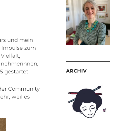
urs und mein
nd Impulse zum
ielfalt,
eilnehmerinnen,
ARCHIV
5 gestartet.
 der Community
ehr, weil es