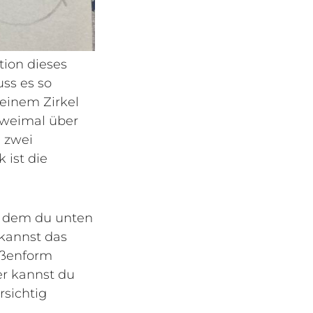
tion dieses
ss es so
 einem Zirkel
zweimal über
 zwei
 ist die
in dem du unten
 kannst das
ußenform
er kannst du
rsichtig