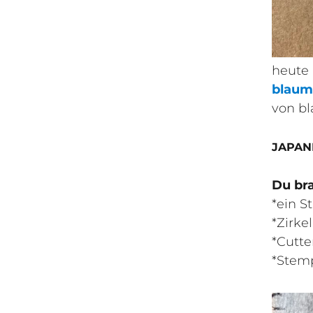
heute 
blaum
von b
JAPAN
Du br
*ein S
*Zirkel
*Cutt
*Stem