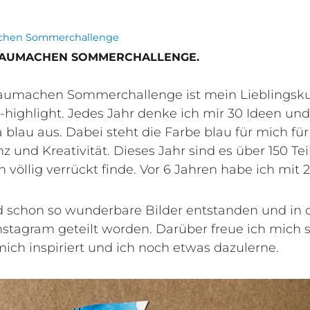
cht
örter
chen Sommerchallenge
LAUMACHEN SOMMERCHALLENGE.
laumachen Sommerchallenge ist mein Lieblingsk
-highlight. Jedes Jahr denke ich mir 30 Ideen u
blau aus. Dabei steht die Farbe blau für mich für V
nz und Kreativität. Dieses Jahr sind es über 150 T
h völlig verrückt finde. Vor 6 Jahren habe ich mit 2
d schon so wunderbare Bilder entstanden und in
nstagram geteilt worden. Darüber freue ich mich s
ich inspiriert und ich noch etwas dazulerne.