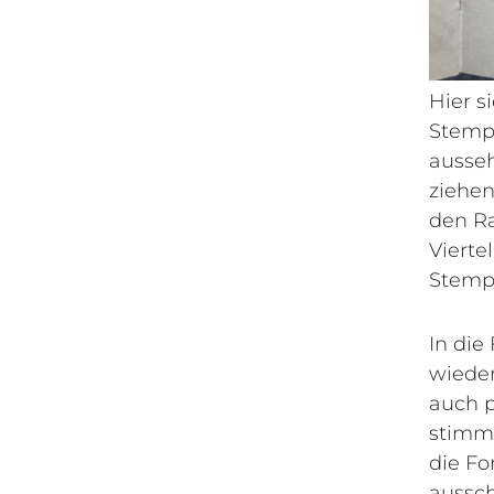
Hier s
Stempe
ausseh
ziehen
den R
Vierte
Stemp
In die
wieder
auch p
stimmt
die Fo
aussc