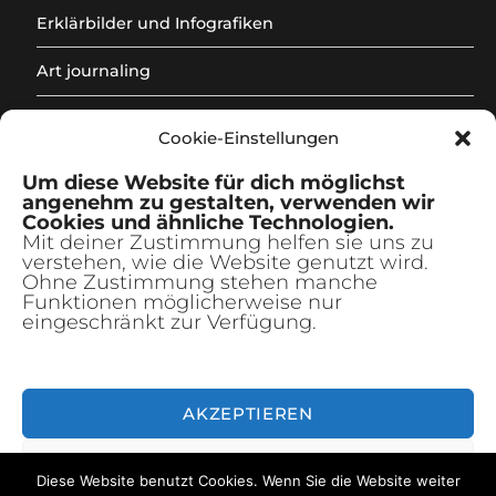
Erklärbilder und Infografiken
Art journaling
Sketchnotes und doodles
Cookie-Einstellungen
Kreativkurse
Unterm
Um diese Website für dich möglichst
anzeig
angenehm zu gestalten, verwenden wir
freie Arbeiten
Unterm
Cookies und ähnliche Technologien.
anzeig
Mit deiner Zustimmung helfen sie uns zu
verstehen, wie die Website genutzt wird.
Newsletter
Ohne Zustimmung stehen manche
Funktionen möglicherweise nur
|
eingeschränkt zur Verfügung.
de
AKZEPTIEREN
© 2026 - Constanze Guhr Illustration
ABLEHNEN
Impressum
Datenschutzerklärung
Kontakt
Diese Website benutzt Cookies. Wenn Sie die Website weiter
Widerrufsbelehrung:
Cookie-Richtlinie (EU)