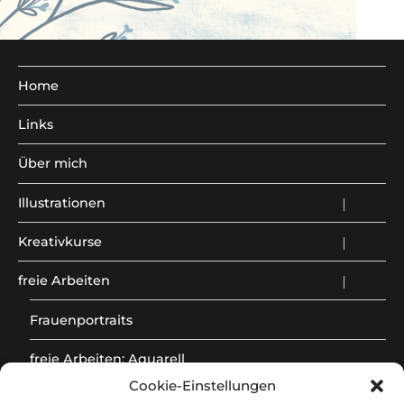
Home
Links
Über mich
Illustrationen
Unterm
anzeig
Kreativkurse
Unterm
anzeig
freie Arbeiten
Unterm
anzeig
Frauenportraits
freie Arbeiten: Aquarell
Cookie-Einstellungen
Art journaling