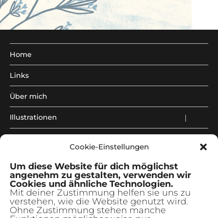
Home
Links
Über mich
Illustrationen
Unterm
anzeig
Kreativkurse
Unterm
Cookie-Einstellungen
anzeig
freie Arbeiten
Unterm
Um diese Website für dich möglichst
anzeig
angenehm zu gestalten, verwenden wir
Newsletter
Cookies und ähnliche Technologien.
Mit deiner Zustimmung helfen sie uns zu
verstehen, wie die Website genutzt wird.
|
Ohne Zustimmung stehen manche