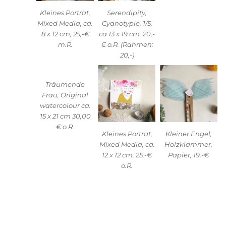
Kleines Porträt,
Serendipity,
Mixed Media, ca.
Cyanotypie, 1/5,
8 x 12 cm, 25,-€
ca 13 x 19 cm, 20,-
m.R.
€ o.R. (Rahmen:
20,-)
Träumende
Frau, Original
watercolour ca.
15 x 21 cm 30,00
€ o.R.
Kleines Porträt,
Kleiner Engel,
Mixed Media, ca.
Holzklammer,
12 x 12 cm, 25,-€
Papier, 19,-€
o.R.