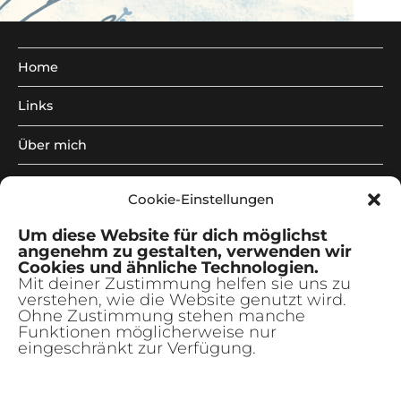
Home
Links
Über mich
Illustrationen
Unterm
Cookie-Einstellungen
anzeig
Kreativkurse
Unterm
Um diese Website für dich möglichst
anzeig
angenehm zu gestalten, verwenden wir
freie Arbeiten
Unterm
Cookies und ähnliche Technologien.
anzeig
Mit deiner Zustimmung helfen sie uns zu
verstehen, wie die Website genutzt wird.
Newsletter
Ohne Zustimmung stehen manche
Funktionen möglicherweise nur
|
eingeschränkt zur Verfügung.
de