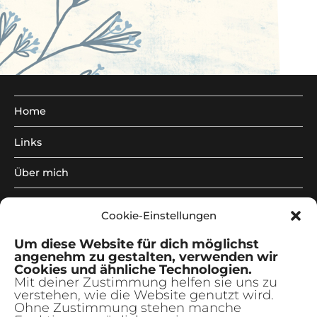
Home
Links
Über mich
Illustrationen
Unterm
Cookie-Einstellungen
anzeig
Kreativkurse
Unterm
Um diese Website für dich möglichst
anzeig
angenehm zu gestalten, verwenden wir
freie Arbeiten
Unterm
Cookies und ähnliche Technologien.
anzeig
Mit deiner Zustimmung helfen sie uns zu
verstehen, wie die Website genutzt wird.
Newsletter
Ohne Zustimmung stehen manche