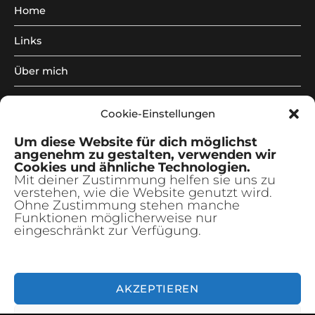
Home
Links
Über mich
Illustrationen
Unterm
Cookie-Einstellungen
anzeig
Kreativkurse
Unterm
Um diese Website für dich möglichst
anzeig
angenehm zu gestalten, verwenden wir
freie Arbeiten
Unterm
Cookies und ähnliche Technologien.
anzeig
Mit deiner Zustimmung helfen sie uns zu
verstehen, wie die Website genutzt wird.
Newsletter
Ohne Zustimmung stehen manche
Funktionen möglicherweise nur
|
eingeschränkt zur Verfügung.
de
AKZEPTIEREN
© 2026 - Constanze Guhr Illustration