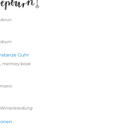
pbrun
bburn
, memory book
umann
 Winterkleidung