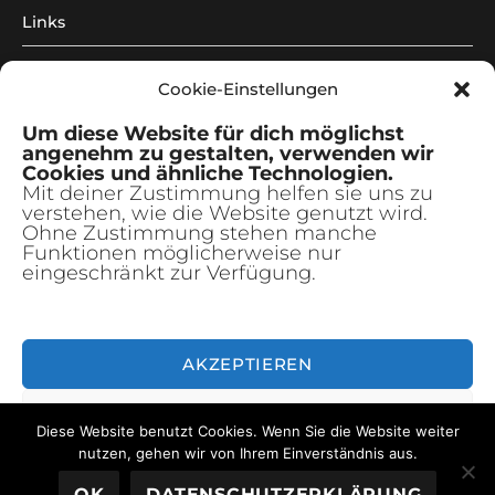
Links
Über mich
Cookie-Einstellungen
Illustrationen
Unterm
Um diese Website für dich möglichst
anzeig
angenehm zu gestalten, verwenden wir
Kreativkurse
Unterm
Cookies und ähnliche Technologien.
anzeig
Mit deiner Zustimmung helfen sie uns zu
verstehen, wie die Website genutzt wird.
freie Arbeiten
Unterm
Ohne Zustimmung stehen manche
anzeig
Funktionen möglicherweise nur
Newsletter
eingeschränkt zur Verfügung.
|
AKZEPTIEREN
© 2026 - Constanze Guhr Illustration
ABLEHNEN
Impressum
Datenschutzerklärung
Kontakt
Diese Website benutzt Cookies. Wenn Sie die Website weiter
Widerrufsbelehrung:
Cookie-Richtlinie (EU)
nutzen, gehen wir von Ihrem Einverständnis aus.
EINSTELLUNGEN ANSEHEN
OK
DATENSCHUTZERKLÄRUNG