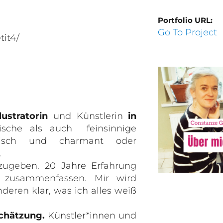
Portfolio URL:
Go To Project
tit4/
llustratorin
und Künstlerin
in
ische als auch feinsinnige
hetisch und charmant oder
.
rzugeben. 20 Jahre Erfahrung
t zusammenfassen. Mir wird
eren klar, was ich alles weiß
chätzung.
Künstler*innen und